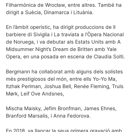
Filharmònica de Wrocław, entre altres. També ha
dirigit a Suècia, Dinamarca i Lituània.
En l’àmbit operístic, ha dirigit produccions de Il
barbiere di Siviglia i La traviata a l’Òpera Nacional
de Noruega, i va debutar als Estats Units amb A
Midsummer Night’s Dream de Britten amb Yale
Opera, en una posada en escena de Claudia Solti.
Bergmann ha col·laborat amb alguns dels solistes
més prestigiosos del món, entre ells Yo-Yo Ma,
Itzhak Perlman, Joshua Bell, Renée Fleming, Truls
Mørk, Leif Ove Andsnes,
Mischa Maisky, Jefim Bronfman, James Ehnes,
Branford Marsalis, i Anna Fedorova.
En 2018, va llançar la seua primera gravació amb