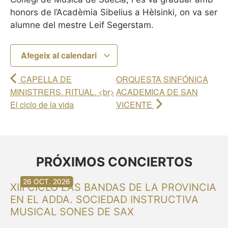
honors de l’Acadèmia Sibelius a Hèlsinki, on va ser
alumne del mestre Leif Segerstam.
Afegeix al calendari
CAPELLA DE
ORQUESTA SINFÓNICA
MINISTRERS. RITUAL. <br>
ACADEMICA DE SAN
El ciclo de la vida
VICENTE
PRÓXIMOS CONCIERTOS
30 AG. 2026
30 AG. 2026
13 SET. 2026
20 SET. 2026
20 SET. 2026
26 SET. 2026
03 OCT. 2026
16 OCT. 2026
26 OCT. 2026
XIII CICLO LAS BANDAS DE LA PROVINCIA
EN EL ADDA. SOCIEDAD INSTRUCTIVA
MUSICAL SONES DE SAX