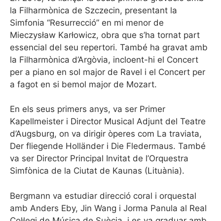
la Filharmònica de Szczecin, presentant la
Simfonia “Resurrecció” en mi menor de
Mieczysław Karłowicz, obra que s’ha tornat part
essencial del seu repertori. També ha gravat amb
la Filharmònica d’Argòvia, incloent-hi el Concert
per a piano en sol major de Ravel i el Concert per
a fagot en si bemol major de Mozart.
En els seus primers anys, va ser Primer
Kapellmeister i Director Musical Adjunt del Teatre
d’Augsburg, on va dirigir òperes com La traviata,
Der fliegende Holländer i Die Fledermaus. També
va ser Director Principal Invitat de l’Orquestra
Simfònica de la Ciutat de Kaunas (Lituània).
Bergmann va estudiar direcció coral i orquestal
amb Anders Eby, Jin Wang i Jorma Panula al Real
Col·legi de Música de Suècia, i es va graduar amb