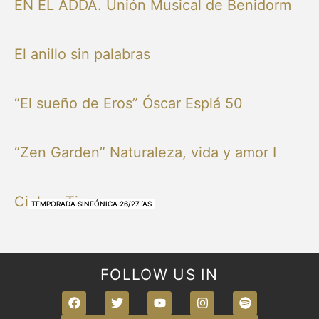
EN EL ADDA. Unión Musical de Benidorm
El anillo sin palabras
“El sueño de Eros” Óscar Esplá 50
“Zen Garden” Naturaleza, vida y amor I
Cielo y Tierra
NUESTRAS BANDAS Y ORQUESTAS
NUESTRAS BANDAS Y ORQUESTAS
OTRAS MÚSICAS
NUESTRAS BANDAS Y ORQUESTAS
NUESTRAS BANDAS Y ORQUESTAS
TEMPORADA SINFÓNICA 26/27
TEMPORADA SINFÓNICA 26/27
TEMPORADA SINFÓNICA 26/27
TEMPORADA SINFÓNICA 26/27
FOLLOW US IN