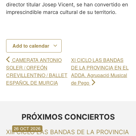
director titular Josep Vicent, se han convertido en
imprescindible marca cultural de su territorio.
Add to calendar
CAMERATA ANTONIO
XI CICLO LAS BANDAS
SOLER / ORFEÓN
DE LA PROVINCIA EN EL
CREVILLENTINO / BALLET
ADDA. Agrupació Musical
ESPAÑOL DE MURCIA
de Pego
PRÓXIMOS CONCIERTOS
30 AUG 2026
30 AUG 2026
13 SEP 2026
20 SEP 2026
20 SEP 2026
26 SEP 2026
03 OCT 2026
16 OCT 2026
26 OCT 2026
XIII CICLO LAS BANDAS DE LA PROVINCIA