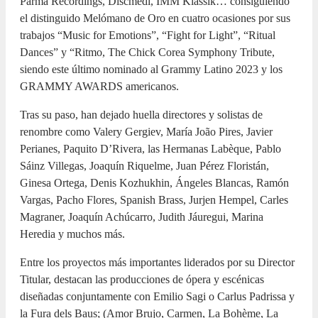
Parma Recordings, Discmedi, IMM Klassik… consiguiendo
el distinguido Melómano de Oro en cuatro ocasiones por sus
trabajos “Music for Emotions”, “Fight for Light”, “Ritual
Dances” y “Ritmo, The Chick Corea Symphony Tribute,
siendo este último nominado al Grammy Latino 2023 y los
GRAMMY AWARDS americanos.
Tras su paso, han dejado huella directores y solistas de
renombre como Valery Gergiev, María João Pires, Javier
Perianes, Paquito D’Rivera, las Hermanas Labèque, Pablo
Sáinz Villegas, Joaquín Riquelme, Juan Pérez Floristán,
Ginesa Ortega, Denis Kozhukhin, Ángeles Blancas, Ramón
Vargas, Pacho Flores, Spanish Brass, Jurjen Hempel, Carles
Magraner, Joaquín Achúcarro, Judith Jáuregui, Marina
Heredia y muchos más.
Entre los proyectos más importantes liderados por su Director
Titular, destacan las producciones de ópera y escénicas
diseñadas conjuntamente con Emilio Sagi o Carlus Padrissa y
la Fura dels Baus; (Amor Brujo, Carmen, La Bohème, La