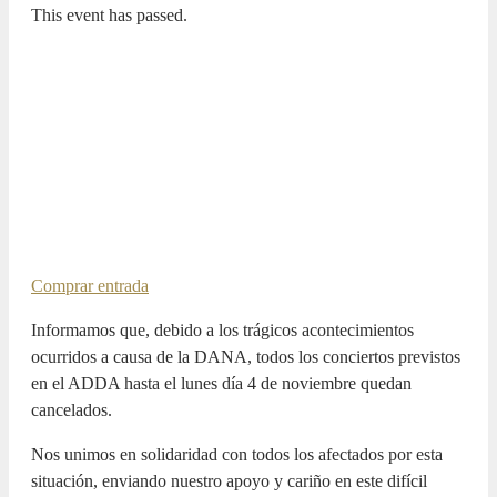
This event has passed.
LA GUITARRA
CANCELADO. DÍA DE LA
GUITARRA. ADDA·SIMFÒNICA
ALICANTE / JUAN MANUEL
CAÑIZARES / JOSEP VICENT
2 NOVEMBER 2024 / 20:00h
Comprar entrada
Informamos que, debido a los trágicos acontecimientos
ocurridos a causa de la DANA, todos los conciertos previstos
en el ADDA hasta el lunes día 4 de noviembre quedan
cancelados.
Nos unimos en solidaridad con todos los afectados por esta
situación, enviando nuestro apoyo y cariño en este difícil