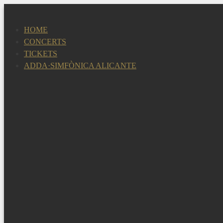
Skip
to
HOME
content
CONCERTS
TICKETS
ADDA·SIMFÒNICA ALICANTE