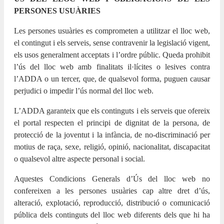
PERSONES USUÀRIES
Les persones usuàries es comprometen a utilitzar el lloc web,
el contingut i els serveis, sense contravenir la legislació vigent,
els usos generalment acceptats i l’ordre públic. Queda prohibit
l’ús del lloc web amb finalitats il·lícites o lesives contra
l’ADDA o un tercer, que, de qualsevol forma, puguen causar
perjudici o impedir l’ús normal del lloc web.
L’ADDA garanteix que els continguts i els serveis que ofereix
el portal respecten el principi de dignitat de la persona, de
protecció de la joventut i la infància, de no-discriminació per
motius de raça, sexe, religió, opinió, nacionalitat, discapacitat
o qualsevol altre aspecte personal i social.
Aquestes Condicions Generals d’Ús del lloc web no
confereixen a les persones usuàries cap altre dret d’ús,
alteració, explotació, reproducció, distribució o comunicació
pública dels continguts del lloc web diferents dels que hi ha