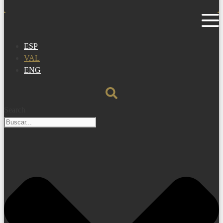
ESP
VAL
ENG
Search