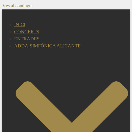
Vés al contingut
INICI
CONCERTS
ENTRADES
ADDA·SIMFÒNICA ALICANTE