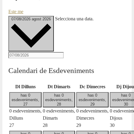
Este me
Selecciona una data.
07/08/2026
agost 2026
Calendari de Esdeveniments
Dl
Dilluns
Dt
Dimarts
Dc
Dimecres
Dj
Dijou
has 0
has 0
has 0
has 0
esdeveniments,
esdeveniments,
esdeveniments,
esdevenimen
27
28
29
30
0 esdeveniments,
0 esdeveniments,
0 esdeveniments,
0 esdevenime
Dilluns
Dimarts
Dimecres
Dijous
27
28
29
30
has 0
has 0
has 0
has 0