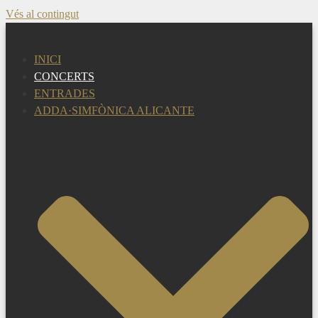
Vés al contingut
INICI
CONCERTS
ENTRADES
ADDA·SIMFÒNICA ALICANTE