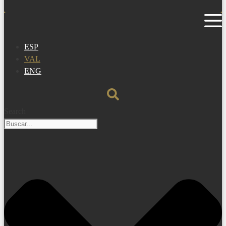
ESP
VAL
ENG
Search