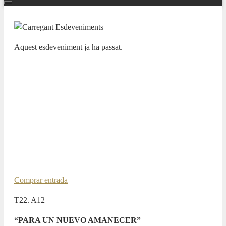
Aquest esdeveniment ja ha passat.
ADDA SIMFÒNICA, TEMPORADA SINFÓNICA
“PASIONES” 23/24
ADDA·SIMFÒNICA ALICANTE.
IRENE THEORIN, SOPRANO /
JOSEP VICENT, DIRECTOR
TITULAR
17 MAIG 2024 / 20:00h
Comprar entrada
T22. A12
“PARA UN NUEVO AMANECER”