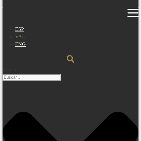
ESP
VAL
ENG
Search