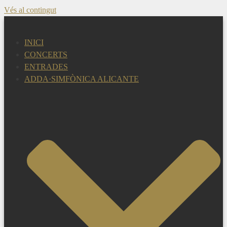
Vés al contingut
INICI
CONCERTS
ENTRADES
ADDA·SIMFÒNICA ALICANTE