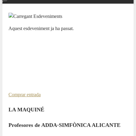
Aquest esdeveniment ja ha passat.
FAMILIAR-ESCÉNICO
LA MAQUINÉ /
ADDA·SIMFÒNICA ALICANTE –
¡SOY SALVAJE!
14 MARÇ 2025 / 18:00h
Comprar entrada
LA MAQUINÉ
Profesores de ADDA·SIMFÒNICA ALICANTE