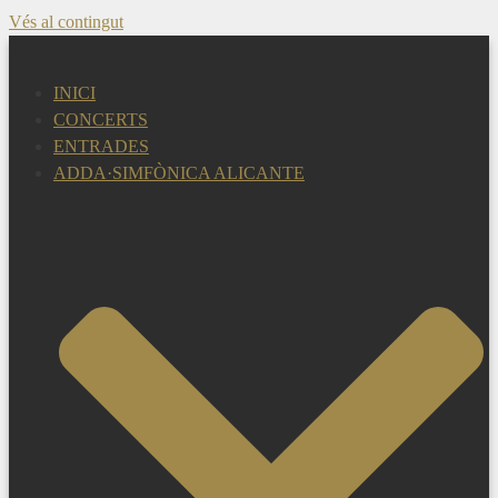
Vés al contingut
INICI
CONCERTS
ENTRADES
ADDA·SIMFÒNICA ALICANTE