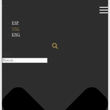
ESP
VAL
ENG
Search