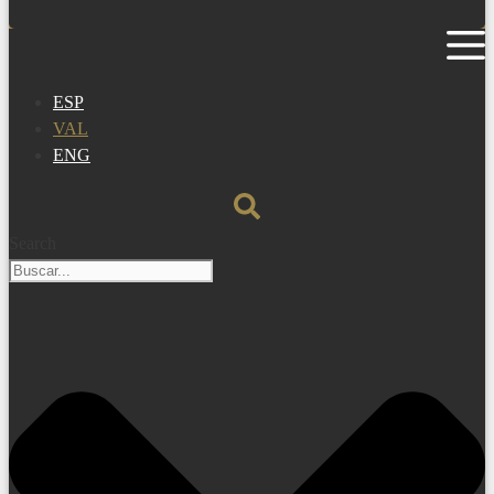
ESP
VAL
ENG
Search