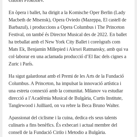
Gabriel Prokofiev.
En òpera i ballet, ha dirigit a la Komische Oper Berlin (Lady
Macbeth de Mtsensk), Opera Oviedo (Mazeppa, El castell de
Barbazul), i produccions a Opera Columbus i The Princeton
Festival, on també és Director Musical des de 2022. En ballet
ha treballat amb el New York City Ballet i coreògrafs com
Mats Ek, Benjamin Millepied i Alexei Ratmansky, amb qui va
col·laborar en una aclamada producció d’El llac dels cignes a
Zuric i París.
Ha sigut galardonat amb el Premi de les Arts de la Fundació
Columbus. A Princeton, ha impulsat la innovació artística i
una estreta connexió amb la comunitat. Milanov va estudiar
direcció a l’Acadèmia Musical de Bulgària, Curtis Institute,
Tanglewood i Juilliard, on va rebre la Beca Bruno Walter.
Apassionat del ciclisme i la cuina, dedica els seus talents
culinaris a fins benèfics. És exbecari i actual membre del
consell de la Fundació Cirilo i Metodio a Bulgària.