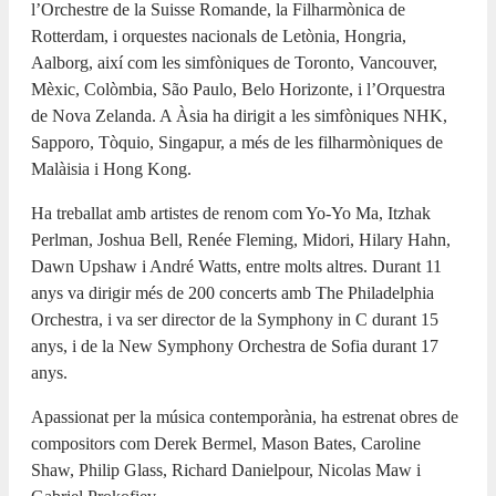
l’Orchestre de la Suisse Romande, la Filharmònica de
Rotterdam, i orquestes nacionals de Letònia, Hongria,
Aalborg, així com les simfòniques de Toronto, Vancouver,
Mèxic, Colòmbia, São Paulo, Belo Horizonte, i l’Orquestra
de Nova Zelanda. A Àsia ha dirigit a les simfòniques NHK,
Sapporo, Tòquio, Singapur, a més de les filharmòniques de
Malàisia i Hong Kong.
Ha treballat amb artistes de renom com Yo-Yo Ma, Itzhak
Perlman, Joshua Bell, Renée Fleming, Midori, Hilary Hahn,
Dawn Upshaw i André Watts, entre molts altres. Durant 11
anys va dirigir més de 200 concerts amb The Philadelphia
Orchestra, i va ser director de la Symphony in C durant 15
anys, i de la New Symphony Orchestra de Sofia durant 17
anys.
Apassionat per la música contemporània, ha estrenat obres de
compositors com Derek Bermel, Mason Bates, Caroline
Shaw, Philip Glass, Richard Danielpour, Nicolas Maw i