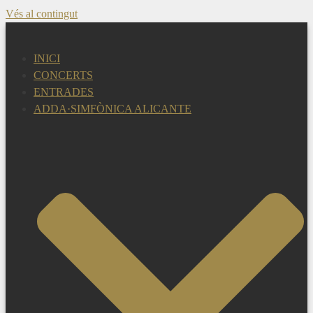
Vés al contingut
INICI
CONCERTS
ENTRADES
ADDA·SIMFÒNICA ALICANTE