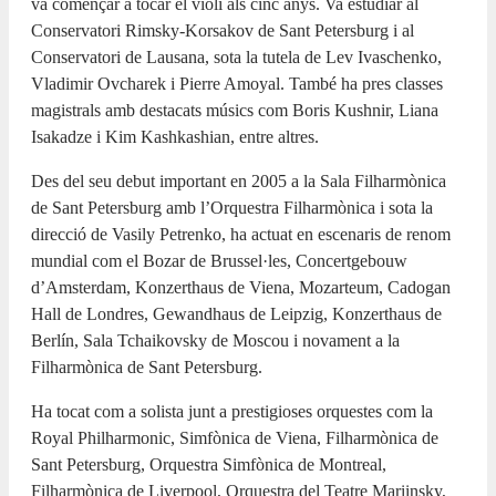
va començar a tocar el violí als cinc anys. Va estudiar al
Conservatori Rimsky-Korsakov de Sant Petersburg i al
Conservatori de Lausana, sota la tutela de Lev Ivaschenko,
Vladimir Ovcharek i Pierre Amoyal. També ha pres classes
magistrals amb destacats músics com Boris Kushnir, Liana
Isakadze i Kim Kashkashian, entre altres.
Des del seu debut important en 2005 a la Sala Filharmònica
de Sant Petersburg amb l’Orquestra Filharmònica i sota la
direcció de Vasily Petrenko, ha actuat en escenaris de renom
mundial com el Bozar de Brussel·les, Concertgebouw
d’Amsterdam, Konzerthaus de Viena, Mozarteum, Cadogan
Hall de Londres, Gewandhaus de Leipzig, Konzerthaus de
Berlín, Sala Tchaikovsky de Moscou i novament a la
Filharmònica de Sant Petersburg.
Ha tocat com a solista junt a prestigioses orquestes com la
Royal Philharmonic, Simfònica de Viena, Filharmònica de
Sant Petersburg, Orquestra Simfònica de Montreal,
Filharmònica de Liverpool, Orquestra del Teatre Mariinsky,