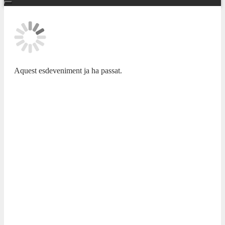
Aquest esdeveniment ja ha passat.
TEMPORADA SINFÓNICA 25/26
MY HOMELAND –
ADDA·SIMFÒNICA ALICANTE
ANDREY BARANOV, VIOLÍN
ROSSEN MILANOV, DIRECTOR
INVITADO
29 MAIG 2026 / 20:00h
Taneyev, Suite de concierto para violín y orquesta Dvořák,
My Homeland Dvořák, El canto del héroe