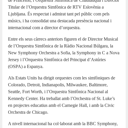
de Princeton, l’Orquestra Simfònica de Chautauqua i Director
Titular de l’Orquestra Simfònica de RTV Eslovènia a
Ljubljana. És respectat i admirat tant pel públic com pels
músics, i ha consolidat una destacada presència nacional i
internacional com a director d’orquestra.
Entre els seus càrrecs anteriors figuren el de Director Musical
de l’Orquestra Simfònica de la Ràdio Nacional Búlgara, la
New Symphony Orchestra a Sofia, la Symphony in C a Nova
Jersey i l’Orquestra Simfònica del Principat d’Astúries
(OSPA) a Espanya.
Als Estats Units ha dirigit orquestes com les simfòniques de
Colorado, Detroit, Indianapolis, Milwaukee, Baltimore,
Seattle, Fort Worth, i l’Orquestra Simfònica Nacional al
Kennedy Center. Ha treballat amb l’Orchestra of St. Luke’s
en projectes educatius amb el Carnegie Hall, i amb la Civic
Orchestra de Chicago.
A nivell internacional ha col·laborat amb la BBC Symphony,