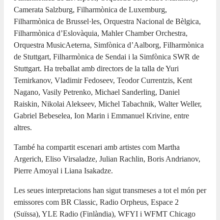
Camerata Salzburg, Filharmònica de Luxemburg,
Filharmònica de Brussel·les, Orquestra Nacional de Bèlgica,
Filharmònica d’Eslovàquia, Mahler Chamber Orchestra,
Orquestra MusicAeterna, Simfònica d’Aalborg, Filharmònica
de Stuttgart, Filharmònica de Sendai i la Simfònica SWR de
Stuttgart. Ha treballat amb directors de la talla de Yuri
Temirkanov, Vladimir Fedoseev, Teodor Currentzis, Kent
Nagano, Vasily Petrenko, Michael Sanderling, Daniel
Raiskin, Nikolai Alekseev, Michel Tabachnik, Walter Weller,
Gabriel Bebeselea, Ion Marin i Emmanuel Krivine, entre
altres.
També ha compartit escenari amb artistes com Martha
Argerich, Eliso Virsaladze, Julian Rachlin, Boris Andrianov,
Pierre Amoyal i Liana Isakadze.
Les seues interpretacions han sigut transmeses a tot el món per
emissores com BR Classic, Radio Orpheus, Espace 2
(Suïssa), YLE Radio (Finlàndia), WFYI i WFMT Chicago