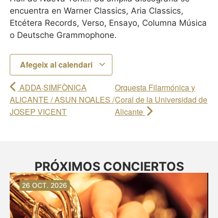
encuentra en Warner Classics, Aria Classics,
Etcétera Records, Verso, Ensayo, Columna Música
o Deutsche Grammophone.
Afegeix al calendari
ADDA·SIMFÒNICA
Orquesta Filarmónica y
ALICANTE / ASUN NOALES /
Coral de la Universidad de
JOSEP VICENT
Alicante
PRÓXIMOS CONCIERTOS
30 AG. 2026
30 AG. 2026
13 SET. 2026
20 SET. 2026
20 SET. 2026
26 SET. 2026
03 OCT. 2026
16 OCT. 2026
26 OCT. 2026