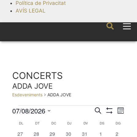
Política de Privacitat
AVÍS LEGAL
CONCERTS
ADDA JOVE
Esdeveniments
ADDA JOVE
07/08/2026
N
N
C
M
e
S
a
a
S
e
H
r
C
DL
DT
DC
DJ
DV
DS
DG
v
s
O
e
v
c
W
e
a
h
h
h
h
h
h
h
27
28
29
30
31
1
2
l
a
F