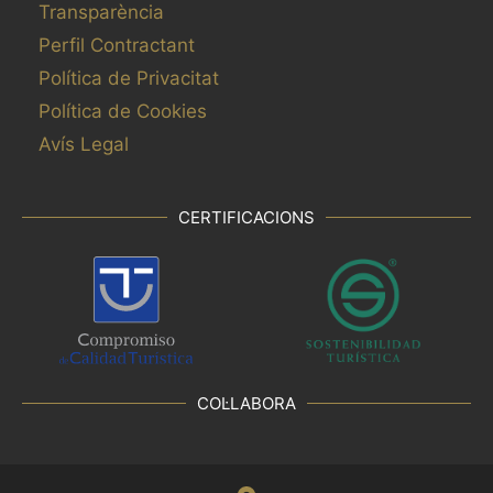
Transparència
e
f
Perfil Contractant
r
Política de Privacitat
e
Política de Cookies
s
Avís Legal
h
w
i
CERTIFICACIONS
t
h
t
h
e
f
i
COL·LABORA
l
t
e