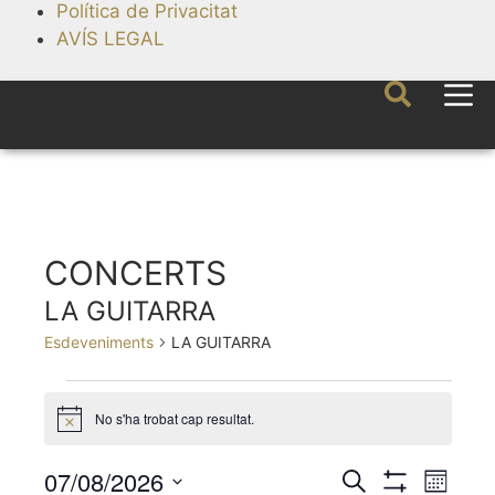
Política de Privacitat
AVÍS LEGAL
CONCERTS
LA GUITARRA
Esdeveniments
LA GUITARRA
No s'ha trobat cap resultat.
A
v
í
07/08/2026
N
N
C
s
M