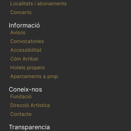
t
Localitats i abonaments
m
h
Concerts
e
e
n
Informació
l
t
i
Avisos
s
s
Convocatories
t
Accessibilitat
o
Cóm Arribar
f
Hotels propers
e
v
Aparcaments a prop
e
Coneix-nos
n
Fundació
t
s
Direcció Artística
t
Contacte
o
Transparencia
r