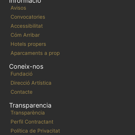
m
Informació
e
Avisos
n
Convocatories
t
Accessibilitat
s
Cóm Arribar
Hotels propers
Aparcaments a prop
Coneix-nos
Fundació
Direcció Artística
Contacte
Transparencia
Transparència
Perfil Contractant
Política de Privacitat