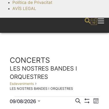
Política de Privacitat
AVÍS LEGAL
CONCERTS
LES NOSTRES BANDES I
ORQUESTRES
Esdeveniments
LES NOSTRES BANDES I ORQUESTRES
09/08/2026
N
N
C
M
e
S
a
a
S
e
H