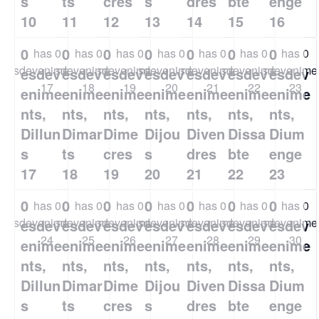
s
ts
cres
s
dres
bte
enge
10
11
12
13
14
15
16
0
0
0
0
0
0
0
has 0
has 0
has 0
has 0
has 0
has 0
has 0
esdeveniments,
esdeveniments,
esdeveniments,
esdeveniments,
esdeveniments,
esdeveniments,
esdevenimen
esdev
esdev
esdev
esdev
esdev
esdev
esdev
17
18
19
20
21
22
23
enime
enime
enime
enime
enime
enime
enime
nts,
nts,
nts,
nts,
nts,
nts,
nts,
Dillun
Dimar
Dime
Dijou
Diven
Dissa
Dium
s
ts
cres
s
dres
bte
enge
17
18
19
20
21
22
23
0
0
0
0
0
0
0
has 0
has 0
has 0
has 0
has 0
has 0
has 0
esdeveniments,
esdeveniments,
esdeveniments,
esdeveniments,
esdeveniments,
esdeveniments,
esdevenimen
esdev
esdev
esdev
esdev
esdev
esdev
esdev
24
25
26
27
28
29
30
enime
enime
enime
enime
enime
enime
enime
nts,
nts,
nts,
nts,
nts,
nts,
nts,
Dillun
Dimar
Dime
Dijou
Diven
Dissa
Dium
s
ts
cres
s
dres
bte
enge