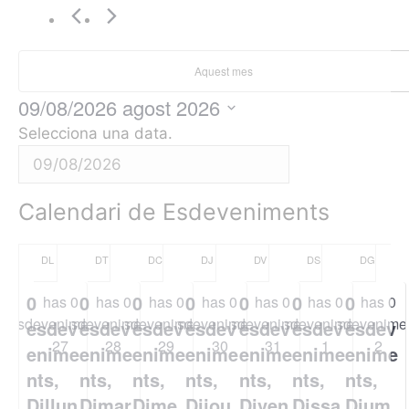
Aquest mes
09/08/2026
agost 2026
Selecciona una data.
Calendari de Esdeveniments
DL
DT
DC
DJ
DV
DS
DG
0
0
0
0
0
0
0
has 0
has 0
has 0
has 0
has 0
has 0
has 0
esdeveniments,
esdeveniments,
esdeveniments,
esdeveniments,
esdeveniments,
esdeveniments,
esdevenimen
esdev
esdev
esdev
esdev
esdev
esdev
esdev
27
28
29
30
31
1
2
enime
enime
enime
enime
enime
enime
enime
nts,
nts,
nts,
nts,
nts,
nts,
nts,
Dillun
Dimar
Dime
Dijou
Diven
Dissa
Dium