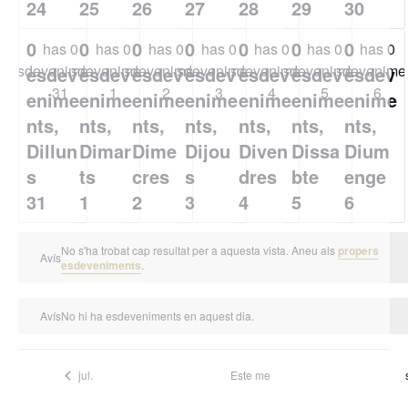
24
25
26
27
28
29
30
0
0
0
0
0
0
0
has 0
has 0
has 0
has 0
has 0
has 0
has 0
esdeveniments,
esdeveniments,
esdeveniments,
esdeveniments,
esdeveniments,
esdeveniments,
esdevenimen
esdev
esdev
esdev
esdev
esdev
esdev
esdev
31
1
2
3
4
5
6
enime
enime
enime
enime
enime
enime
enime
nts,
nts,
nts,
nts,
nts,
nts,
nts,
Dillun
Dimar
Dime
Dijou
Diven
Dissa
Dium
s
ts
cres
s
dres
bte
enge
31
1
2
3
4
5
6
No s'ha trobat cap resultat per a aquesta vista. Aneu als
propers
Avís
esdeveniments
.
Avís
No hi ha esdeveniments en aquest dia.
jul.
Este me