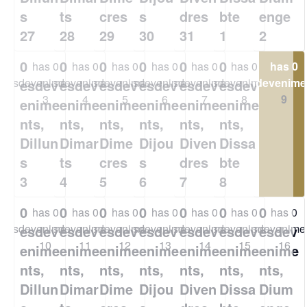
s
ts
cres
s
dres
bte
enge
27
28
29
30
31
1
2
0
0
0
0
0
0
0
has 0
has 0
has 0
has 0
has 0
has 0
has 0
esdeveniments,
esdeveniments,
esdeveniments,
esdeveniments,
esdeveniments,
esdeveniments,
esdevenime
esdev
esdev
esdev
esdev
esdev
esdev
esdev
3
4
5
6
7
8
9
enime
enime
enime
enime
enime
enime
enime
nts,
nts,
nts,
nts,
nts,
nts,
nts,
Dillun
Dimar
Dime
Dijou
Diven
Dissa
Dium
s
ts
cres
s
dres
bte
enge
3
4
5
6
7
8
9
0
0
0
0
0
0
0
has 0
has 0
has 0
has 0
has 0
has 0
has 0
esdeveniments,
esdeveniments,
esdeveniments,
esdeveniments,
esdeveniments,
esdeveniments,
esdevenimen
esdev
esdev
esdev
esdev
esdev
esdev
esdev
10
11
12
13
14
15
16
enime
enime
enime
enime
enime
enime
enime
nts,
nts,
nts,
nts,
nts,
nts,
nts,
Dillun
Dimar
Dime
Dijou
Diven
Dissa
Dium