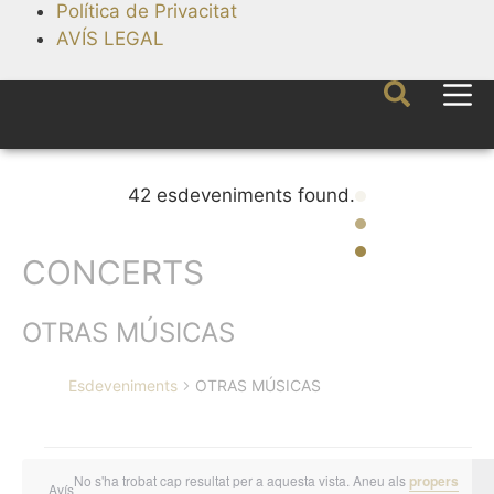
Política de Privacitat
AVÍS LEGAL
42 esdeveniments found.
CONCERTS
OTRAS MÚSICAS
Esdeveniments
OTRAS MÚSICAS
No s'ha trobat cap resultat per a aquesta vista. Aneu als
propers
Avís