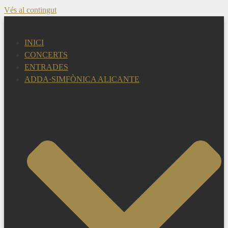
Vés al contingut
INICI
CONCERTS
ENTRADES
ADDA·SIMFÒNICA ALICANTE