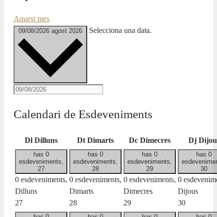
Aquest mes
Selecciona una data.
09/08/2026
agost 2026
Calendari de Esdeveniments
Dl
Dilluns
Dt
Dimarts
Dc
Dimecres
Dj
Dijou
has 0
has 0
has 0
has 0
esdeveniments,
esdeveniments,
esdeveniments,
esdevenimen
27
28
29
30
0 esdeveniments,
0 esdeveniments,
0 esdeveniments,
0 esdevenime
Dilluns
Dimarts
Dimecres
Dijous
27
28
29
30
has 0
has 0
has 0
has 0