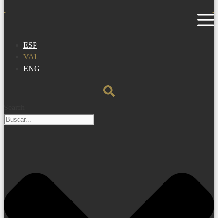
ESP
VAL
ENG
Search