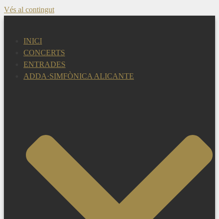
Vés al contingut
INICI
CONCERTS
ENTRADES
ADDA·SIMFÒNICA ALICANTE