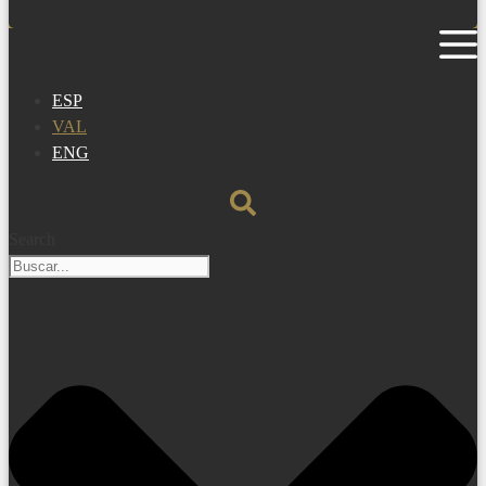
ESP
VAL
ENG
Search