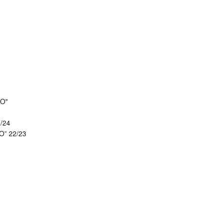
O"
/24
” 22/23