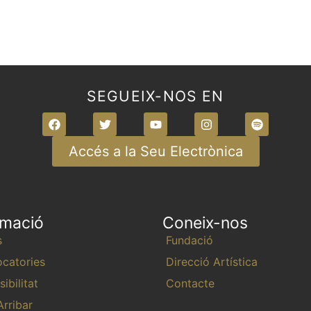
n
n
n
t
t
t
s
s
s
,
,
,
SEGUEIX-NOS EN
Accés a la Seu Electrònica
rmació
Coneix-nos
s
Fundació
catories
Direcció Artística
ibilitat
Contacte
rribar