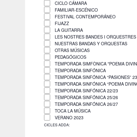
l
l
CICLO CÁMARA
f
l
f
f
r
t
a
FAMILIAR-ESCÉNICO
o
i
i
e
u
i
FESTIVAL CONTEMPORÁNEO
r
l
l
r
FIJAZZ
.
m
c
t
t
LA GUITARRA
C
i
e
e
LES NOSTRES BANDES I ORQUESTRES
e
e
n
r
r
NUESTRAS BANDAS Y ORQUESTAS
r
p
r
s
OTRAS MÚSICAS
q
u
PEDAGÓGICOS
c
u
TEMPORADA SIMFÒNICA "POEMA DIVIN
t
e
TEMPORADA SINFÓNICA
a
s
TEMPORADA SINFÓNICA “PASIONES” 23
u
w
d
TEMPORADA SINFÓNICA “POEMA DIVINO
E
i
TEMPORADA SINFÓNICA 22/23
s
'
l
TEMPORADA SINFÓNICA 25/26
d
l
TEMPORADA SINFÓNICA 26/27
E
e
c
TOCA LA MÚSICA
s
v
VERANO 2023
a
e
CICLES ADDA
:
u
d
R
n
s
e