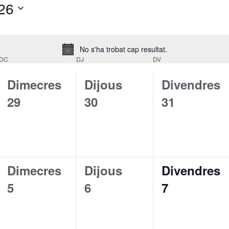
26
No s'ha trobat cap resultat.
A
DC
DJ
DV
v
í
0
0
0
Dimecres
Dijous
Divendres
s
e
e
e
29
30
31
s
s
s
d
d
d
e
e
e
0
0
0
Dimecres
Dijous
Divendres
v
v
v
e
e
e
5
6
7
e
e
e
s
s
s
n
n
n
d
d
d
i
i
i