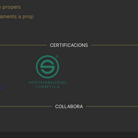
s propers
aments a prop
CERTIFICACIONS
COL·LABORA