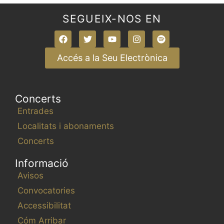
i
t
t
t
t
t
t
t
,
,
,
,
,
,
,
s
s
s
s
s
s
s
SEGUEIX-NOS EN
m
,
,
,
,
,
,
,
e
n
Accés a la Seu Electrònica
t
s
Concerts
Entrades
Localitats i abonaments
Concerts
Informació
Avisos
Convocatories
Accessibilitat
Cóm Arribar