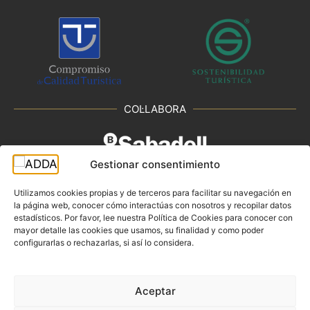
COL·LABORA
Gestionar consentimiento
Utilizamos cookies propias y de terceros para facilitar su navegación en
la página web, conocer cómo interactúas con nosotros y recopilar datos
estadísticos. Por favor, lee nuestra Política de Cookies para conocer con
Paseo de Campoamor s/n. 03010 Alicante.
mayor detalle las cookies que usamos, su finalidad y como poder
configurarlas o rechazarlas, si así lo considera.
+34 965 919 100
Email contacte:
Aceptar
adda@diputacionalicante.es