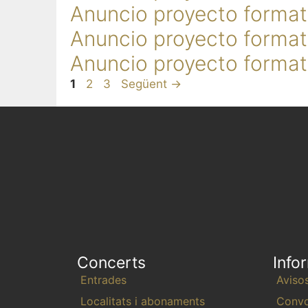
Anuncio proyecto format
Anuncio proyecto format
Anuncio proyecto format
1
2
3
Següent
→
Concerts
Info
Entrades
Aviso
Localitats i abonaments
Convo