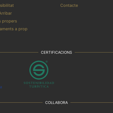
ibilitat
Contacte
rribar
s propers
aments a prop
CERTIFICACIONS
COL·LABORA