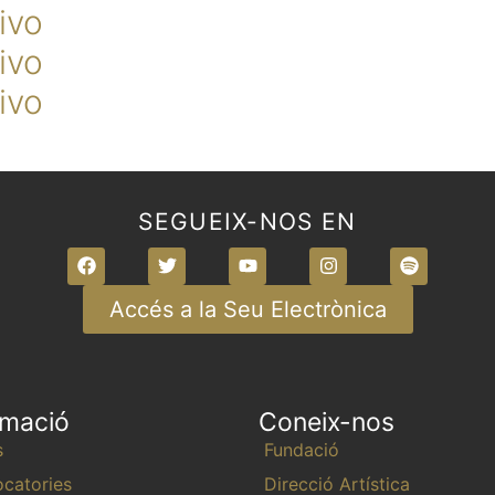
ivo
ivo
ivo
SEGUEIX-NOS EN
Accés a la Seu Electrònica
rmació
Coneix-nos
s
Fundació
catories
Direcció Artística