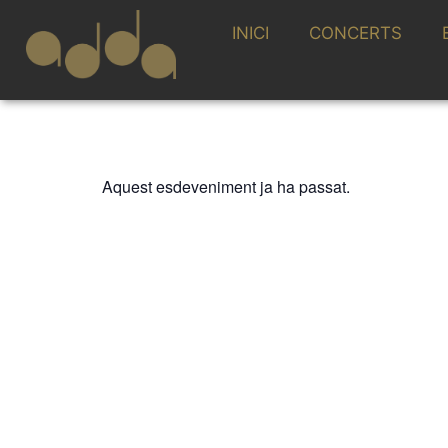
INICI
CONCERTS
Aquest esdeveniment ja ha passat.
ADDA SIMFÒNICA
ADDA CAMERÍS
Solistas ADDA
15 GENER 2026 / 19:30h