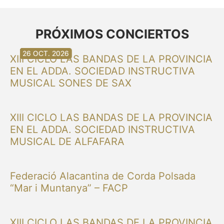
PRÓXIMOS CONCIERTOS
30 AG. 2026
30 AG. 2026
13 SET. 2026
20 SET. 2026
20 SET. 2026
26 SET. 2026
03 OCT. 2026
16 OCT. 2026
26 OCT. 2026
XIII CICLO LAS BANDAS DE LA PROVINCIA
EN EL ADDA. SOCIEDAD INSTRUCTIVA
MUSICAL SONES DE SAX
XIII CICLO LAS BANDAS DE LA PROVINCIA
EN EL ADDA. SOCIEDAD INSTRUCTIVA
MUSICAL DE ALFAFARA
Federació Alacantina de Corda Polsada
“Mar i Muntanya” – FACP
XIII CICLO LAS BANDAS DE LA PROVINCIA