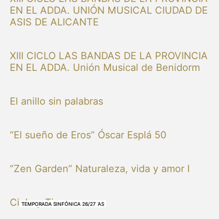
EN EL ADDA. UNIÓN MUSICAL CIUDAD DE
ASIS DE ALICANTE
XIII CICLO LAS BANDAS DE LA PROVINCIA
EN EL ADDA. Unión Musical de Benidorm
El anillo sin palabras
“El sueño de Eros” Óscar Esplá 50
“Zen Garden” Naturaleza, vida y amor I
Cielo y Tierra
NUESTRAS BANDAS Y ORQUESTAS
NUESTRAS BANDAS Y ORQUESTAS
OTRAS MÚSICAS
NUESTRAS BANDAS Y ORQUESTAS
NUESTRAS BANDAS Y ORQUESTAS
TEMPORADA SINFÓNICA 26/27
TEMPORADA SINFÓNICA 26/27
TEMPORADA SINFÓNICA 26/27
TEMPORADA SINFÓNICA 26/27