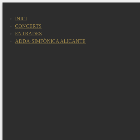
Vés
al
INICI
contingut
CONCERTS
ENTRADES
ADDA·SIMFÒNICA ALICANTE