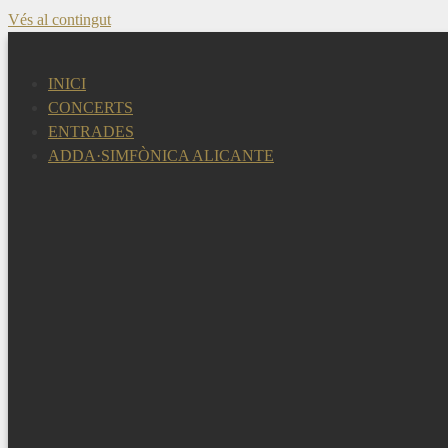
Vés al contingut
INICI
CONCERTS
ENTRADES
ADDA·SIMFÒNICA ALICANTE