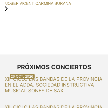
/JOSEP VICENT. CARMINA BURANA
PRÓXIMOS CONCIERTOS
30 AG. 2026
30 AG. 2026
13 SET. 2026
20 SET. 2026
20 SET. 2026
26 SET. 2026
03 OCT. 2026
16 OCT. 2026
26 OCT. 2026
XIII CICLO LAS BANDAS DE LA PROVINCIA
EN EL ADDA. SOCIEDAD INSTRUCTIVA
MUSICAL SONES DE SAX
XIII CICLO LAS BANDAS DE LA PROVINCIA