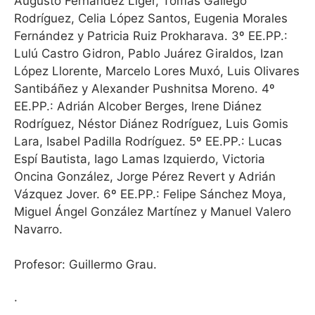
Augusto Fernández Líger, Tomás Gallego
Rodríguez, Celia López Santos, Eugenia Morales
Fernández y Patricia Ruiz Prokharava.
3º EE.PP.:
Lulú Castro Gidron, Pablo Juárez Giraldos, Izan
López Llorente, Marcelo Lores Muxó, Luis Olivares
Santibáñez y Alexander Pushnitsa Moreno.
4º
EE.PP.:
Adrián Alcober Berges, Irene Diánez
Rodríguez, Néstor Diánez Rodríguez, Luis Gomis
Lara, Isabel Padilla Rodríguez.
5º EE.PP.:
Lucas
Espí Bautista, Iago Lamas Izquierdo, Victoria
Oncina González, Jorge Pérez Revert y Adrián
Vázquez Jover.
6º EE.PP.:
Felipe Sánchez Moya,
Miguel Ángel González Martínez y Manuel Valero
Navarro.
Profesor: Guillermo Grau.
·