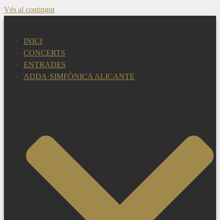
Vés al contingut
INICI
CONCERTS
ENTRADES
ADDA·SIMFÒNICA ALICANTE