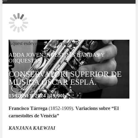
Aquest esdeveniment ja ha passat.
ADDA JOVEN, NUESTRAS BANDAS Y
ORQUESTAS
CONSERVATORI SUPERIOR DE
MÚSICA ÓSCAR ESPLÁ.
15 GENER 2024 / 19:00h
Francisco Tárrega
(1852-1909).
Variacions sobre “El
carnestoltes de Venècia”
KANJANA KAEWJAI