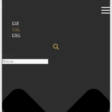
ESP
VAL
ENG
Search