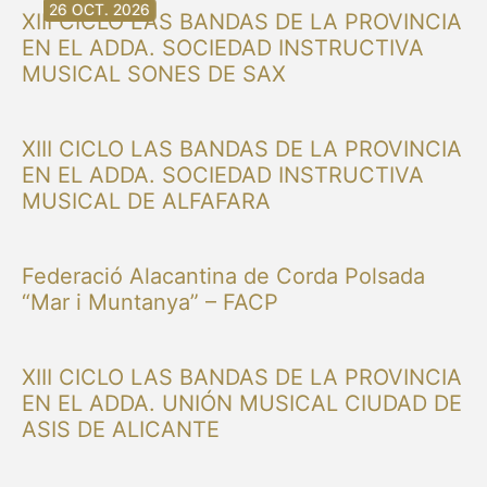
30 AG. 2026
30 AG. 2026
13 SET. 2026
20 SET. 2026
20 SET. 2026
26 SET. 2026
03 OCT. 2026
16 OCT. 2026
26 OCT. 2026
XIII CICLO LAS BANDAS DE LA PROVINCIA
EN EL ADDA. SOCIEDAD INSTRUCTIVA
MUSICAL SONES DE SAX
XIII CICLO LAS BANDAS DE LA PROVINCIA
EN EL ADDA. SOCIEDAD INSTRUCTIVA
MUSICAL DE ALFAFARA
Federació Alacantina de Corda Polsada
“Mar i Muntanya” – FACP
XIII CICLO LAS BANDAS DE LA PROVINCIA
EN EL ADDA. UNIÓN MUSICAL CIUDAD DE
ASIS DE ALICANTE