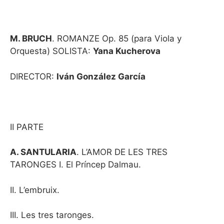
M. BRUCH
. ROMANZE Op. 85 (para Viola y
Orquesta) SOLISTA:
Yana Kucherova
DIRECTOR:
Iván González García
II PARTE
A. SANTULARIA
. L’AMOR DE LES TRES
TARONGES I. El Príncep Dalmau.
II. L’embruix.
III. Les tres taronges.