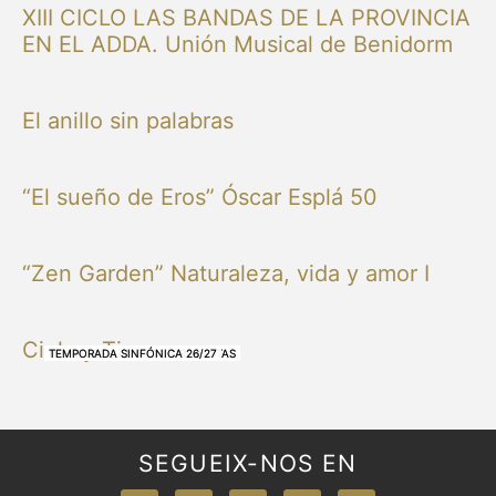
XIII CICLO LAS BANDAS DE LA PROVINCIA
EN EL ADDA. Unión Musical de Benidorm
El anillo sin palabras
“El sueño de Eros” Óscar Esplá 50
“Zen Garden” Naturaleza, vida y amor I
Cielo y Tierra
NUESTRAS BANDAS Y ORQUESTAS
NUESTRAS BANDAS Y ORQUESTAS
OTRAS MÚSICAS
NUESTRAS BANDAS Y ORQUESTAS
NUESTRAS BANDAS Y ORQUESTAS
TEMPORADA SINFÓNICA 26/27
TEMPORADA SINFÓNICA 26/27
TEMPORADA SINFÓNICA 26/27
TEMPORADA SINFÓNICA 26/27
SEGUEIX-NOS EN