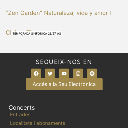
“Zen Garden” Naturaleza, vida y amor I
Cielo y Tierra
NUESTRAS BANDAS Y ORQUESTAS
NUESTRAS BANDAS Y ORQUESTAS
OTRAS MÚSICAS
NUESTRAS BANDAS Y ORQUESTAS
NUESTRAS BANDAS Y ORQUESTAS
TEMPORADA SINFÓNICA 26/27
TEMPORADA SINFÓNICA 26/27
TEMPORADA SINFÓNICA 26/27
TEMPORADA SINFÓNICA 26/27
SEGUEIX-NOS EN
Accés a la Seu Electrònica
Concerts
Entrades
Localitats i abonaments