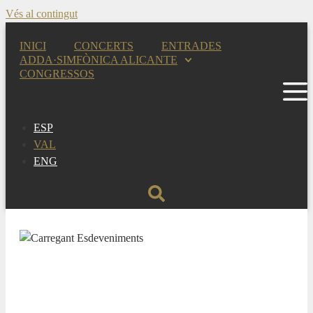
Vés al contingut
INICI
CONCERTS
ENTRADES
ADDA·SIMFÒNICA ALICANTE
CONGRESSOS
ESP
VAL
ENG
TEMPORADA SINFÓNICA 26/27
Gaélica