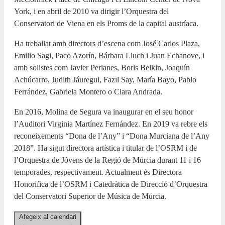
York, i en abril de 2010 va dirigir l’Orquestra del
Conservatori de Viena en els Proms de la capital austríaca.
Ha treballat amb directors d’escena com José Carlos Plaza,
Emilio Sagi, Paco Azorín, Bárbara Lluch i Juan Echanove, i
amb solistes com Javier Perianes, Boris Belkin, Joaquín
Achúcarro, Judith Jáuregui, Fazıl Say, María Bayo, Pablo
Ferrández, Gabriela Montero o Clara Andrada.
En 2016, Molina de Segura va inaugurar en el seu honor
l’Auditori Virginia Martínez Fernández. En 2019 va rebre els
reconeixements “Dona de l’Any” i “Dona Murciana de l’Any
2018”. Ha sigut directora artística i titular de l’OSRM i de
l’Orquestra de Jóvens de la Regió de Múrcia durant 11 i 16
temporades, respectivament. Actualment és Directora
Honorífica de l’OSRM i Catedràtica de Direcció d’Orquestra
del Conservatori Superior de Música de Múrcia.
Afegeix al calendari