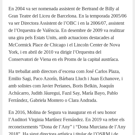
En 2004 va ser nomenada assistent de Bertrand de Billy al
Gran Teatre del Liceu de Barcelona. En la temporada 2005/06
va ser Directora Assistent de l’OBC i en la 2006/07, assistent
de l’Orquestra de València. En desembre de 2009 va realitzar
una gira pels Estats Units, amb actuacions destacades al
McCormick Place de Chicago i el Lincoln Center de Nova
York, i en abril de 2010 va dirigir l’Orquestra del
Conservatori de Viena en els Proms de la capital austríaca.
Ha treballat amb directors d’escena com José Carlos Plaza,
Emilio Sagi, Paco Azorín, Bárbara Lluch i Juan Echanove, i
amb solistes com Javier Perianes, Boris Belkin, Joaquín
Achúcarro, Judith Jáuregui, Fazıl Say, María Bayo, Pablo
Ferrández, Gabriela Montero o Clara Andrada.
En 2016, Molina de Segura va inaugurar en el seu honor
l’Auditori Virginia Martínez Fernández. En 2019 va rebre els
reconeixements “Dona de l’Any” i “Dona Murciana de l’Any
2018”. Ha sigut directora artística i titular de l’OSRM i de