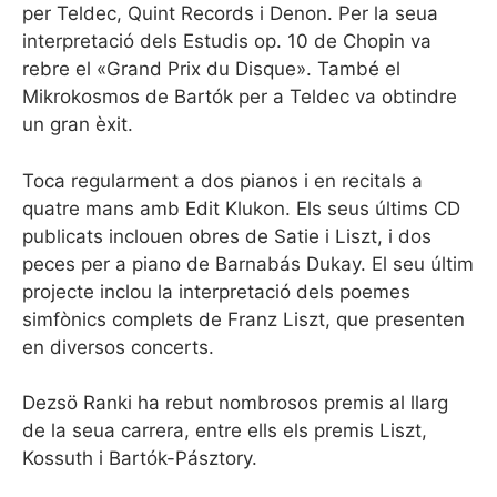
per Teldec, Quint Records i Denon. Per la seua
interpretació dels Estudis op. 10 de Chopin va
rebre el «Grand Prix du Disque». També el
Mikrokosmos de Bartók per a Teldec va obtindre
un gran èxit.
Toca regularment a dos pianos i en recitals a
quatre mans amb Edit Klukon. Els seus últims CD
publicats inclouen obres de Satie i Liszt, i dos
peces per a piano de Barnabás Dukay. El seu últim
projecte inclou la interpretació dels poemes
simfònics complets de Franz Liszt, que presenten
en diversos concerts.
Dezsö Ranki ha rebut nombrosos premis al llarg
de la seua carrera, entre ells els premis Liszt,
Kossuth i Bartók-Pásztory.