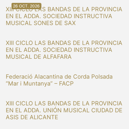
30 AG. 2026
30 AG. 2026
13 SET. 2026
20 SET. 2026
20 SET. 2026
26 SET. 2026
03 OCT. 2026
16 OCT. 2026
26 OCT. 2026
XIII CICLO LAS BANDAS DE LA PROVINCIA
EN EL ADDA. SOCIEDAD INSTRUCTIVA
MUSICAL SONES DE SAX
XIII CICLO LAS BANDAS DE LA PROVINCIA
EN EL ADDA. SOCIEDAD INSTRUCTIVA
MUSICAL DE ALFAFARA
Federació Alacantina de Corda Polsada
“Mar i Muntanya” – FACP
XIII CICLO LAS BANDAS DE LA PROVINCIA
EN EL ADDA. UNIÓN MUSICAL CIUDAD DE
ASIS DE ALICANTE