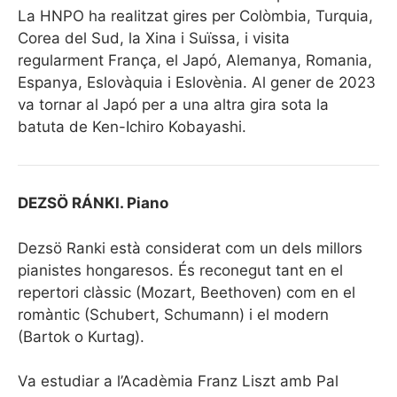
La HNPO ha realitzat gires per Colòmbia, Turquia,
Corea del Sud, la Xina i Suïssa, i visita
regularment França, el Japó, Alemanya, Romania,
Espanya, Eslovàquia i Eslovènia. Al gener de 2023
va tornar al Japó per a una altra gira sota la
batuta de Ken-Ichiro Kobayashi.
DEZSÖ RÁNKI. Piano
Dezsö Ranki està considerat com un dels millors
pianistes hongaresos. És reconegut tant en el
repertori clàssic (Mozart, Beethoven) com en el
romàntic (Schubert, Schumann) i el modern
(Bartok o Kurtag).
Va estudiar a l’Acadèmia Franz Liszt amb Pal