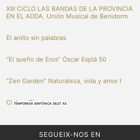
XIII CICLO LAS BANDAS DE LA PROVINCIA
EN EL ADDA. Unión Musical de Benidorm
El anillo sin palabras
“El sueño de Eros” Óscar Esplá 50
“Zen Garden” Naturaleza, vida y amor I
Cielo y Tierra
NUESTRAS BANDAS Y ORQUESTAS
NUESTRAS BANDAS Y ORQUESTAS
OTRAS MÚSICAS
NUESTRAS BANDAS Y ORQUESTAS
NUESTRAS BANDAS Y ORQUESTAS
TEMPORADA SINFÓNICA 26/27
TEMPORADA SINFÓNICA 26/27
TEMPORADA SINFÓNICA 26/27
TEMPORADA SINFÓNICA 26/27
SEGUEIX-NOS EN