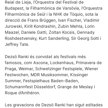
Reial de Lieja, l’Orquestra del Festival de
Budapest, la Filharmònica de Varsòvia, l’Orquestra
Filharmònica de Seül i la NHK de Tòquio, sota la
direcció de Frans Brüggen, Ivan Fischer, Vladimir
Jurowski, Kirill Kondrashin, Zubin Mehta, Lorin
Maazel, Daniele Gatti, Zoltan Kocsis, Gennady
Roshdestvensky, Kurt Sanderling, Sir Georg Solti i
Jeffrey Tate.
Dezsö Ranki és convidat als festivals més
famosos, com Ascona, Lockenhaus, Primavera de
Praga, Weimar, Schwetzinger Festspiele, Wiener
Festwochen, MDR Musiksommer, Kissinger
Summer, Festspielhaus Baden-Baden,
Schumannfest Düsseldorf, Grange de Meslay i
Roque d’Anthéron.
Les gravacions de Dezsö Ranki han sigut editades