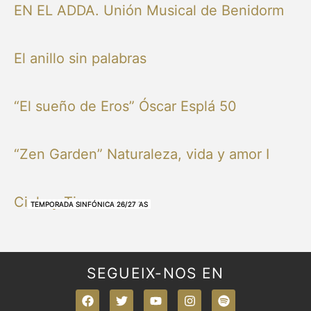
EN EL ADDA. Unión Musical de Benidorm
El anillo sin palabras
“El sueño de Eros” Óscar Esplá 50
“Zen Garden” Naturaleza, vida y amor I
Cielo y Tierra
NUESTRAS BANDAS Y ORQUESTAS
NUESTRAS BANDAS Y ORQUESTAS
OTRAS MÚSICAS
NUESTRAS BANDAS Y ORQUESTAS
NUESTRAS BANDAS Y ORQUESTAS
TEMPORADA SINFÓNICA 26/27
TEMPORADA SINFÓNICA 26/27
TEMPORADA SINFÓNICA 26/27
TEMPORADA SINFÓNICA 26/27
SEGUEIX-NOS EN