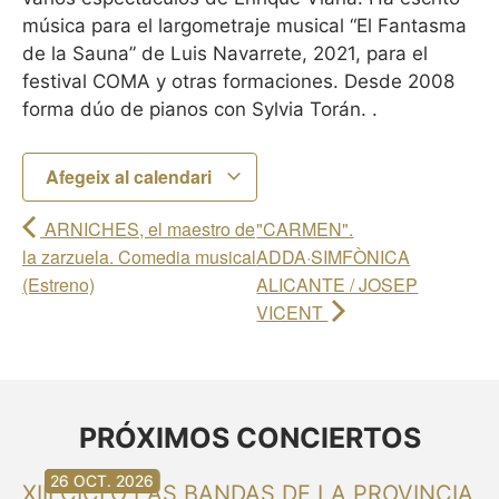
música para el largometraje musical “El Fantasma
de la Sauna” de Luis Navarrete, 2021, para el
festival COMA y otras formaciones. Desde 2008
forma dúo de pianos con Sylvia Torán. .
Afegeix al calendari
ARNICHES, el maestro de
"CARMEN".
la zarzuela. Comedia musical
ADDA·SIMFÒNICA
(Estreno)
ALICANTE / JOSEP
VICENT
PRÓXIMOS CONCIERTOS
30 AG. 2026
30 AG. 2026
13 SET. 2026
20 SET. 2026
20 SET. 2026
26 SET. 2026
03 OCT. 2026
16 OCT. 2026
26 OCT. 2026
XIII CICLO LAS BANDAS DE LA PROVINCIA