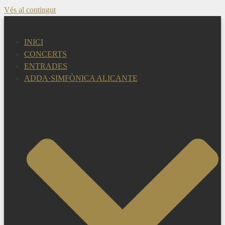
Vés al contingut
INICI
CONCERTS
ENTRADES
ADDA·SIMFÒNICA ALICANTE