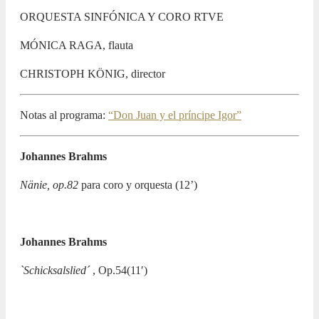
ORQUESTA SINFÓNICA Y CORO RTVE
MÓNICA RAGA, flauta
CHRISTOPH KÖNIG, director
Notas al programa:
“Don Juan y el príncipe Igor”
Johannes Brahms
Nänie, op.82
para coro y orquesta (12’)
Johannes Brahms
`Schicksalslied
´
, Op.54(11′)