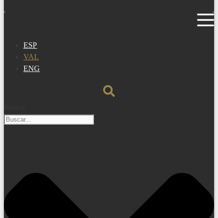
ESP
VAL
ENG
Search