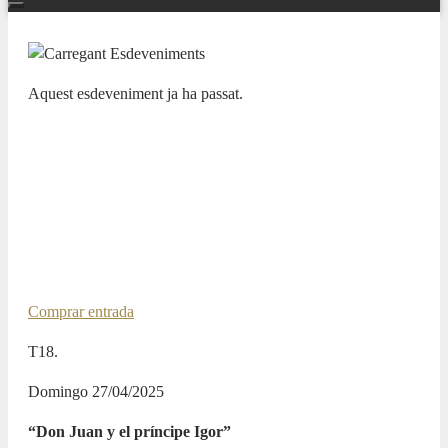
Aquest esdeveniment ja ha passat.
TEMPORADA SINFÓNICA
ORQUESTA SINFÓNICA Y CORO
RTVE / MÓNICA RAGA /
CHRISTOPH KÖNIG
27 ABRIL 2025 / 20:00h
Comprar entrada
T18.
Domingo 27/04/2025
“Don Juan y el príncipe Igor”