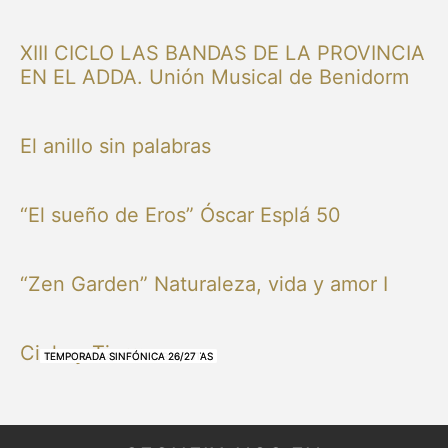
XIII CICLO LAS BANDAS DE LA PROVINCIA
EN EL ADDA. Unión Musical de Benidorm
El anillo sin palabras
“El sueño de Eros” Óscar Esplá 50
“Zen Garden” Naturaleza, vida y amor I
Cielo y Tierra
NUESTRAS BANDAS Y ORQUESTAS
NUESTRAS BANDAS Y ORQUESTAS
OTRAS MÚSICAS
NUESTRAS BANDAS Y ORQUESTAS
NUESTRAS BANDAS Y ORQUESTAS
TEMPORADA SINFÓNICA 26/27
TEMPORADA SINFÓNICA 26/27
TEMPORADA SINFÓNICA 26/27
TEMPORADA SINFÓNICA 26/27