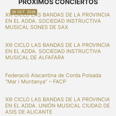
PRÓXIMOS CONCIERTOS
30 AG. 2026
30 AG. 2026
13 SET. 2026
20 SET. 2026
20 SET. 2026
26 SET. 2026
03 OCT. 2026
16 OCT. 2026
26 OCT. 2026
XIII CICLO LAS BANDAS DE LA PROVINCIA
EN EL ADDA. SOCIEDAD INSTRUCTIVA
MUSICAL SONES DE SAX
XIII CICLO LAS BANDAS DE LA PROVINCIA
EN EL ADDA. SOCIEDAD INSTRUCTIVA
MUSICAL DE ALFAFARA
Federació Alacantina de Corda Polsada
“Mar i Muntanya” – FACP
XIII CICLO LAS BANDAS DE LA PROVINCIA
EN EL ADDA. UNIÓN MUSICAL CIUDAD DE
ASIS DE ALICANTE