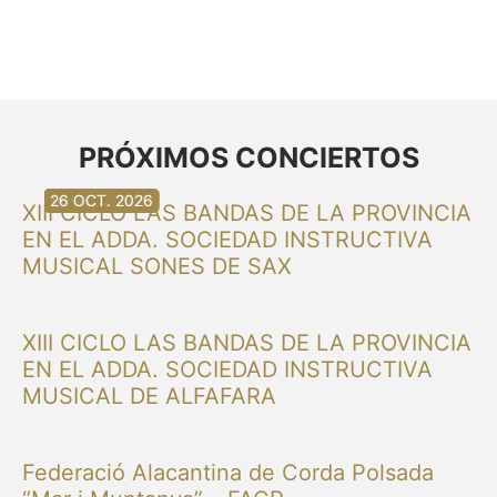
PRÓXIMOS CONCIERTOS
30 AG. 2026
30 AG. 2026
13 SET. 2026
20 SET. 2026
20 SET. 2026
26 SET. 2026
03 OCT. 2026
16 OCT. 2026
26 OCT. 2026
XIII CICLO LAS BANDAS DE LA PROVINCIA
EN EL ADDA. SOCIEDAD INSTRUCTIVA
MUSICAL SONES DE SAX
XIII CICLO LAS BANDAS DE LA PROVINCIA
EN EL ADDA. SOCIEDAD INSTRUCTIVA
MUSICAL DE ALFAFARA
Federació Alacantina de Corda Polsada