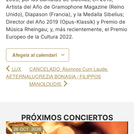
Artista del Año de Gramophone Magazine (Reino
Unido), Diapason (Francia), y la Medalla Sibelius;
Director del Año 2019 (Opus-Klassik) y Premio de
Música Rheingau; y, más recientemente, el Premio
Europeo de la Cultura 2022.
Afegeix al calendari
LUX
CANCELADO. Alumnos Cum Laude.
AETERNA
LUCREZIA BONASIA / FILIPPOS
MANOLOUDIS
PRÓXIMOS CONCIERTOS
30 AG. 2026
30 AG. 2026
13 SET. 2026
20 SET. 2026
20 SET. 2026
26 SET. 2026
03 OCT. 2026
16 OCT. 2026
26 OCT. 2026