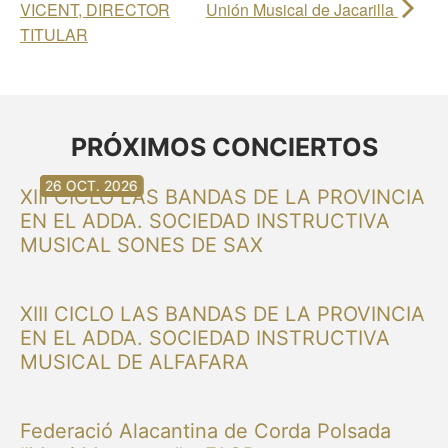
VICENT, DIRECTOR
Unión Musical de Jacarilla
TITULAR
PRÓXIMOS CONCIERTOS
30 AG. 2026
30 AG. 2026
13 SET. 2026
20 SET. 2026
20 SET. 2026
26 SET. 2026
03 OCT. 2026
16 OCT. 2026
26 OCT. 2026
XIII CICLO LAS BANDAS DE LA PROVINCIA
EN EL ADDA. SOCIEDAD INSTRUCTIVA
MUSICAL SONES DE SAX
XIII CICLO LAS BANDAS DE LA PROVINCIA
EN EL ADDA. SOCIEDAD INSTRUCTIVA
MUSICAL DE ALFAFARA
Federació Alacantina de Corda Polsada