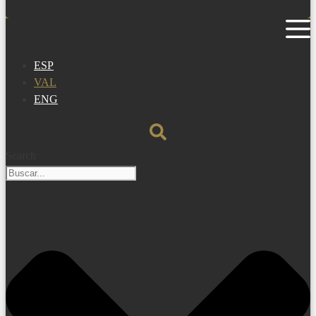
ESP
VAL
ENG
Search