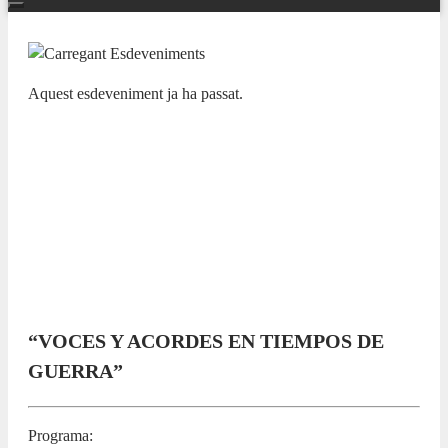
Aquest esdeveniment ja ha passat.
NUESTRAS BANDAS Y ORQUESTAS
XI CICLO LAS BANDAS DE LA
PROVINCIA EN EL ADDA.
Sociedad Musical Unión Lírica
Orcelitana
13 OCTUBRE 2024 / 13:00h
“VOCES Y ACORDES EN TIEMPOS DE
GUERRA”
Programa: