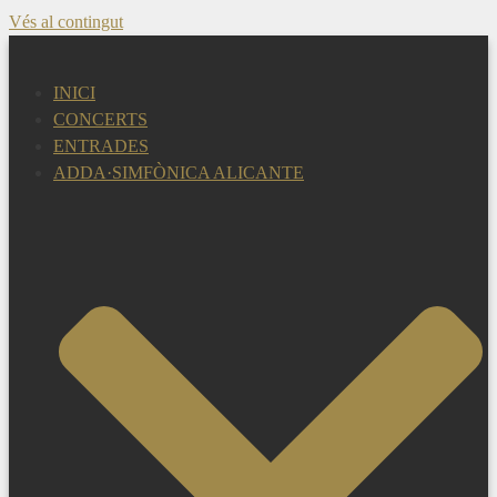
Vés al contingut
INICI
CONCERTS
ENTRADES
ADDA·SIMFÒNICA ALICANTE