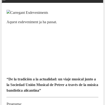
Aquest esdeveniment ja ha passat.
NUESTRAS BANDAS Y ORQUESTAS
XII CICLO LAS BANDAS DE LA
PROVINCIA EN EL ADDA.
Sociedad Musical: Sdad. “Unión
Musical” de Petrer
2 NOVEMBRE 2025 / 13:00h
“De la tradición a la actualidad: un viaje musical junto a
la Sociedad Unión Musical de Petrer a través de la música
bandística alicantina”
Programa: