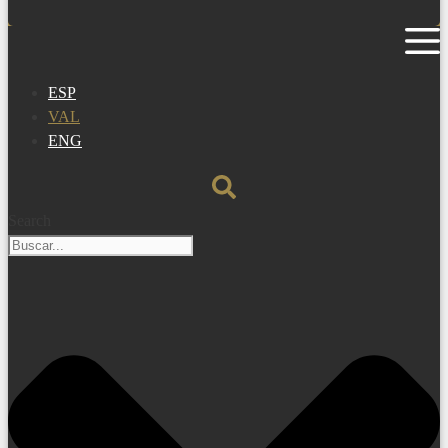
ESP
VAL
ENG
Search