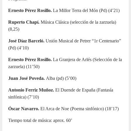
Ernesto Pérez Rosillo.
La Millor Terra del Món (Pd) (4’21)
Ruperto Chapí.
Música Clásica (selección de la zarzuela)
(8,25)
José Díaz Barceló.
Unión Musical de Petrer “1r Centenario”
(Pd) (4’10)
Ernesto Pérez Rosillo.
La Granjera de Arlés (Selección de la
zarzuela) (11’50)
Juan José Poveda.
Alba (pd) (5’00)
Antonio Ferriz Muñoz.
El Duende de España (Fantasía
sinfónica) (7’10)
Óscar Navarro.
El Arca de Noe (Poema sinfónico) (18’17)
Tiempo total de música: aprox. 60’