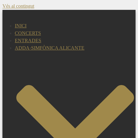
Vés al contingut
INICI
CONCERTS
ENTRADES
ADDA·SIMFÒNICA ALICANTE