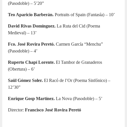
(Pasodoble) – 5’20”
Teo Aparicio Barberán.
Portraits of Spain (Fantasía) – 10’
David Rivas Domínguez.
La Ruta del Cid (Poema
Medieval) – 13’
Fco. José Rovira Peretó.
Carmen García “Menchu”
(Pasodoble) – 4’
Ruperto Chapí Lorente.
El Tambor de Granaderos
(Obertura) – 6’
Saül Gómez Soler.
El Racó de l’Or (Poema Sinfónico) –
12’30”
Enrique Gosp Martínez.
La Nova (Pasodoble) – 5’
Director:
Francisco José Rovira Peretó