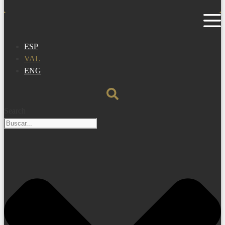
ESP
VAL
ENG
Search