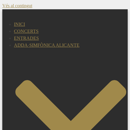
Vés al contingut
INICI
CONCERTS
ENTRADES
ADDA·SIMFÒNICA ALICANTE