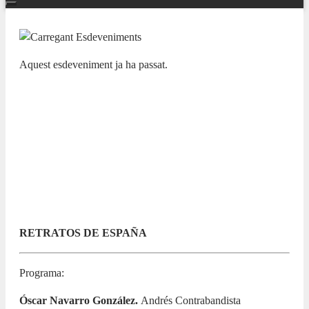
Aquest esdeveniment ja ha passat.
NUESTRAS BANDAS Y ORQUESTAS
XII CICLO LAS BANDAS DE LA
PROVINCIA EN EL ADDA.
SOCIETAT MUSICAL ‘LA NOVA’
DE BENIDORM
21 SETEMBRE 2025 / 13:00h
RETRATOS DE ESPAÑA
Programa:
Óscar Navarro González.
Andrés Contrabandista