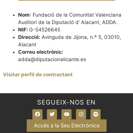
Nom
: Fundació de la Comunitat Valenciana
Auditori de la Diputació d’ Alacant, ADDA.
NIF:
G-54526645
Direcció:
Avinguda de Jijona, n.º 5, 03010,
Alacant
Correu electrònic:
adda@diputacionalicante.es
Visitar perfil de contractant
SEGUEIX-NOS EN
Accés a la Seu Electrònica