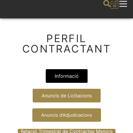
PERFIL
CONTRACTANT
Informació
Anuncis de Licitacions
Anuncis d'Adjudicacions
Relació Trimestral de Contractes Menors