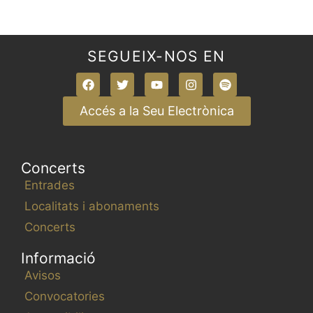
,
,
,
,
,
,
,
s
s
s
s
s
s
s
e
d
,
,
,
,
,
,
,
n
r
e
t
SEGUEIX-NOS EN
s
s
u
l
Accés a la Seu Electrònica
t
s
.
Concerts
Entrades
Localitats i abonaments
Concerts
Informació
Avisos
Convocatories