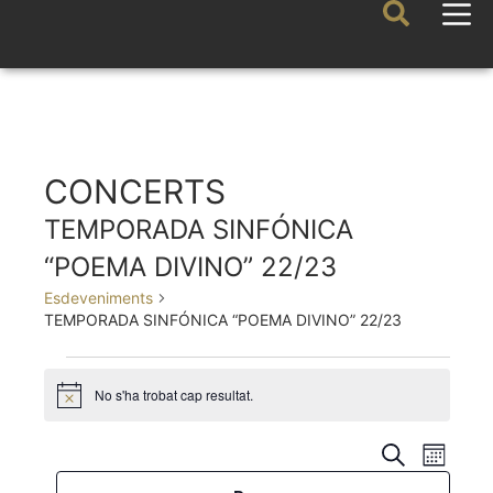
CONCERTS
TEMPORADA SINFÓNICA
“POEMA DIVINO” 22/23
Esdeveniments
TEMPORADA SINFÓNICA “POEMA DIVINO” 22/23
No s'ha trobat cap resultat.
A
v
í
N
N
C
s
M
H
e
a
F
a
C
e
i