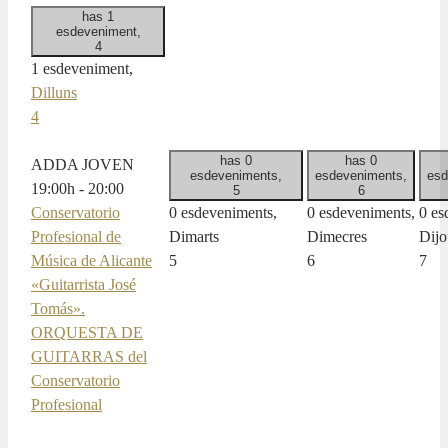
has 1
esdeveniment,
4
1 esdeveniment,
Dilluns
4
has 0
has 0
ADDA JOVEN
esdeveniments,
esdeveniments,
esd
19:00
h
-
20:00
5
6
Conservatorio
0 esdeveniments,
0 esdeveniments,
0 es
Profesional de
Dimarts
Dimecres
Dijo
Música de Alicante
5
6
7
«Guitarrista José
Tomás».
ORQUESTA DE
GUITARRAS del
Conservatorio
Profesional