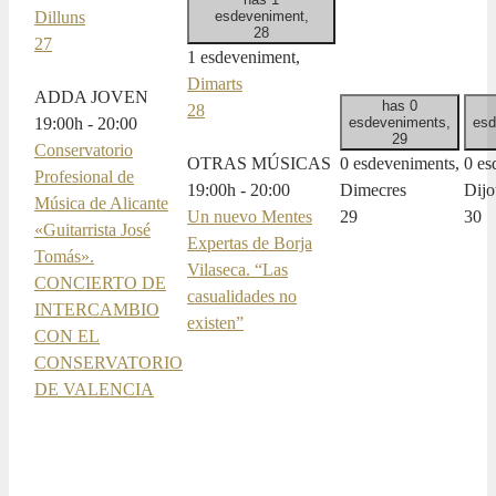
Dilluns
esdeveniment,
28
27
1 esdeveniment,
Dimarts
ADDA JOVEN
has 0
28
19:00
h
-
20:00
esdeveniments,
esd
29
Conservatorio
OTRAS MÚSICAS
0 esdeveniments,
0 es
Profesional de
19:00
h
-
20:00
Dimecres
Dijo
Música de Alicante
Un nuevo Mentes
29
30
«Guitarrista José
Expertas de Borja
Tomás».
Vilaseca. “Las
CONCIERTO DE
casualidades no
INTERCAMBIO
existen”
CON EL
CONSERVATORIO
DE VALENCIA