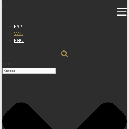
ESP
VAL
ENG
Search