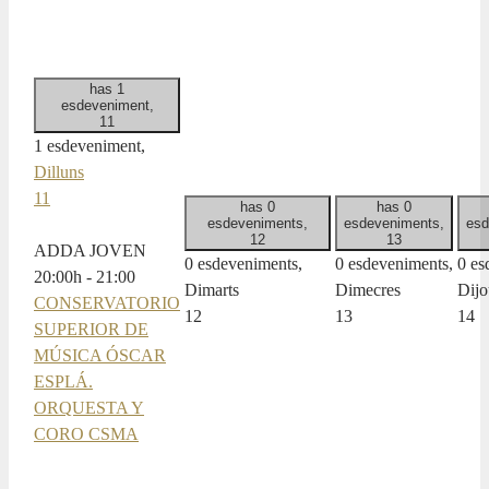
has 1
esdeveniment,
11
1 esdeveniment,
Dilluns
11
has 0
has 0
esdeveniments,
esdeveniments,
esd
12
13
ADDA JOVEN
0 esdeveniments,
0 esdeveniments,
0 es
20:00
h
-
21:00
Dimarts
Dimecres
Dijo
CONSERVATORIO
12
13
14
SUPERIOR DE
MÚSICA ÓSCAR
ESPLÁ.
ORQUESTA Y
CORO CSMA