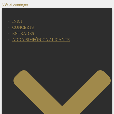
Vés al contingut
INICI
CONCERTS
ENTRADES
ADDA·SIMFÒNICA ALICANTE