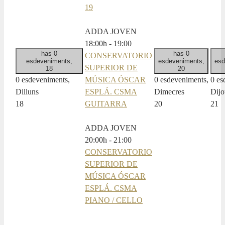
19
ADDA JOVEN
18:00
h
-
19:00
has 0
has 0
CONSERVATORIO
esdeveniments,
esdeveniments,
esd
SUPERIOR DE
18
20
0 esdeveniments,
MÚSICA ÓSCAR
0 esdeveniments,
0 es
Dilluns
ESPLÁ. CSMA
Dimecres
Dijo
18
GUITARRA
20
21
ADDA JOVEN
20:00
h
-
21:00
CONSERVATORIO
SUPERIOR DE
MÚSICA ÓSCAR
ESPLÁ. CSMA
PIANO / CELLO