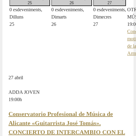
25
26
27
0 esdeveniments,
0 esdeveniments,
0 esdeveniments,
OT
Dilluns
Dimarts
Dimecres
MÚ
25
26
27
19:0
Conc
moti
de l
Arm
27 abril
ADDA JOVEN
19:00
h
Conservatorio Profesional de Música de
Alicante «Guitarrista José Tomás».
CONCIERTO DE INTERCAMBIO CON EL