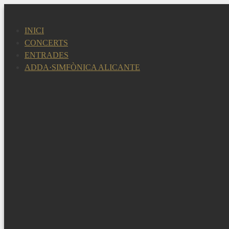
Vés
al
INICI
contingut
CONCERTS
ENTRADES
ADDA·SIMFÒNICA ALICANTE