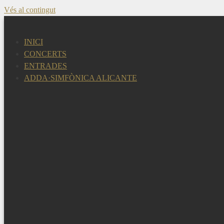
Vés al contingut
INICI
CONCERTS
ENTRADES
ADDA·SIMFÒNICA ALICANTE