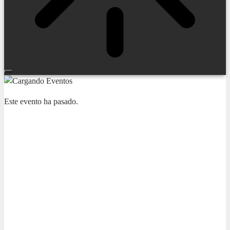
Este evento ha pasado.
OTRAS MÚSICAS
ADDA·SIMFÒNICA ALICANTE /
Daniel Abad Casanova, director
invitado. FUNDACIÓN “ROBLE Y
MACHETE” . CONCIERTO
SOLIDARIO
8 OCTUBRE 2025 / 19:30h