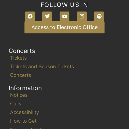
FOLLOW US IN
e
s
u
Access to Electronic Office
l
t
s
.
Concerts
Tickets
Tickets and Season Tickets
Concerts
Information
Notices
Calls
Accessibility
How to Get