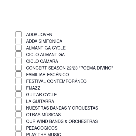
w
n
s
O
p
p
N
C
u
e
l
R
ADDA
a
t
n
o
e
CYCLES
C
ADDA JOVEN
s
v
f
s
m
l
ADDA SIMFÒNICA
w
i
i
e
ALMANTIGA CYCLE
o
o
i
l
f
g
CICLO ALMANTIGA
v
s
t
l
i
CICLO CÁMARA
e
e
a
e
l
l
CONCERT SEASON 22/23 "POEMA DIVINO"
f
f
r
t
c
t
FAMILIAR-ESCÉNICO
i
i
e
a
FESTIVAL CONTEMPORÁNEO
i
l
l
r
FIJAZZ
u
o
t
t
GUITAR CYCLE
s
e
e
n
LA GUITARRA
e
r
r
NUESTRAS BANDAS Y ORQUESTAS
t
s
OTRAS MÚSICAS
h
OUR WIND BANDS & ORCHESTRAS
e
PEDAGÓGICOS
l
PLAY THE MUSIC