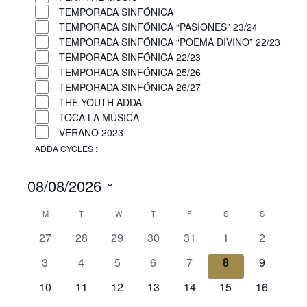
i
TEMPORADA SINFÓNICA
TEMPORADA SINFÓNICA “PASIONES” 23/24
s
TEMPORADA SINFÓNICA “POEMA DIVINO” 22/23
t
TEMPORADA SINFÓNICA 22/23
o
TEMPORADA SINFÓNICA 25/26
f
TEMPORADA SINFÓNICA 26/27
e
THE YOUTH ADDA
v
TOCA LA MÚSICA
e
VERANO 2023
n
ADDA CYCLES
:
R
t
e
08/08/2026
s
m
t
o
S
C
M
T
W
T
F
S
S
v
o
e
e
r
a
h
h
h
h
h
h
h
27
28
29
30
31
1
2
l
f
e
a
a
a
a
a
a
a
l
e
i
h
h
h
h
h
h
h
3
4
5
6
7
8
9
f
s
s
s
s
s
s
s
l
c
e
a
a
a
a
a
a
a
t
0
h
0
h
0
h
0
h
0
h
0
h
0
h
r
10
11
12
13
14
15
16
t
s
s
s
s
s
s
s
n
e
e
a
e
a
e
a
e
a
e
a
e
a
e
a
e
d