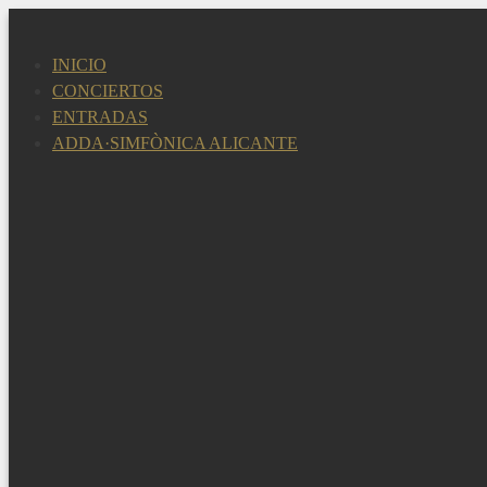
Saltar
al
INICIO
contenido
CONCIERTOS
ENTRADAS
ADDA·SIMFÒNICA ALICANTE