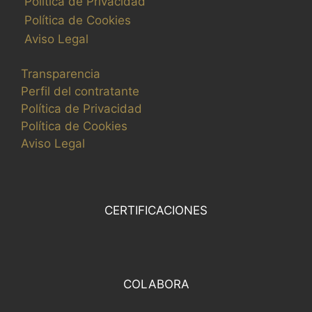
Política de Privacidad
a
Política de Cookies
l
Aviso Legal
i
c
Transparencia
e
Perfil del contratante
c
Política de Privacidad
o
Política de Cookies
n
Aviso Legal
l
o
s
r
CERTIFICACIONES
e
s
u
l
COLABORA
t
a