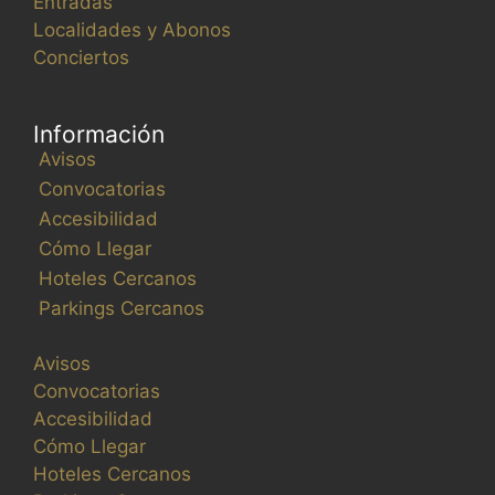
Entradas
m
Localidades y Abonos
u
Conciertos
l
a
r
Información
i
Avisos
o
Convocatorias
h
Accesibilidad
a
Cómo Llegar
r
Hoteles Cercanos
á
Parkings Cercanos
q
u
Avisos
e
Convocatorias
l
Accesibilidad
a
Cómo Llegar
l
Hoteles Cercanos
i