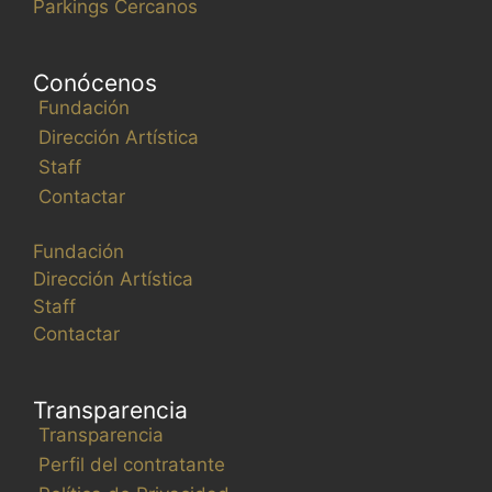
Parkings Cercanos
s
t
a
Conócenos
d
Fundación
e
Dirección Artística
e
Staff
v
Contactar
e
n
Fundación
t
Dirección Artística
o
Staff
s
Contactar
s
e
a
Transparencia
c
Transparencia
t
Perfil del contratante
u