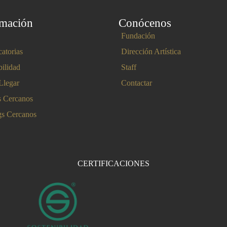
rmación
Conócenos
Fundación
atorias
Dirección Artística
bilidad
Staff
legar
Contactar
s Cercanos
gs Cercanos
CERTIFICACIONES