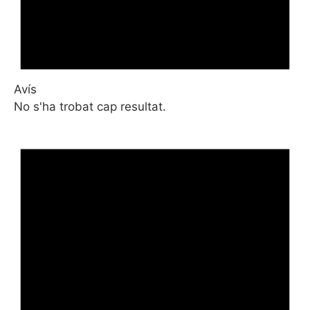
Avís
No s'ha trobat cap resultat.