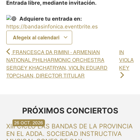
Entrada libre, mediante invitación.
Adquiere tu entrada en:
https://bandasinfonica.eventbrite.es
Afegeix al calendari
FRANCESCA DA RIMINI - ARMENIAN
IN
NATIONAL PHILHARMONIC ORCHESTRA
VIOLA
SERGEY KHACHATRYAN, VIOLÍN EDUARD
KEY
TOPCHJAN, DIRECTOR TITULAR
PRÓXIMOS CONCIERTOS
30 AG. 2026
30 AG. 2026
13 SET. 2026
20 SET. 2026
20 SET. 2026
26 SET. 2026
03 OCT. 2026
16 OCT. 2026
26 OCT. 2026
XIII CICLO LAS BANDAS DE LA PROVINCIA
EN EL ADDA. SOCIEDAD INSTRUCTIVA